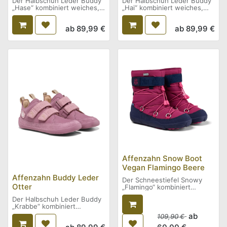
Der Halbschuh Leder Buddy
Der Halbschuh Leder Buddy
„Hase“ kombiniert weiches,
„Hai“ kombiniert weiches,
aber robustes Leder mit
aber robustes Leder mit
einem kindgerechten
einem kindgerechten
ab
89,99
€
ab
89,99
€
Design. Ideal für die
Design. Ideal für die
Übergangszeit, bietet dieser
Übergangszeit, bietet dieser
Schuh dank seiner flexiblen
Schuh dank seiner flexiblen
Sohle und dem großzügigen
Sohle und dem großzügigen
Platzangebot ein natürliches
Platzangebot ein natürliches
Laufgefühl. Der
Laufgefühl. Der
Klettverschluss ermöglicht
Klettverschluss ermöglicht
ein einfaches An- und
ein einfaches An- und
Ausziehen, während
Ausziehen, während
reflektierende Details für
reflektierende Details für
bessere Sichtbarkeit sorgen.
bessere Sichtbarkeit sorgen.
Das Tierpuzzle auf der
Das Tierpuzzle auf der
Rückseite hilft Kindern,
Rückseite hilft Kindern,
zwischen links und rechts zu
zwischen links und rechts zu
unterscheiden.
unterscheiden.
Affenzahn Snow Boot
Vegan Flamingo Beere
Affenzahn Buddy Leder
Der Schneestiefel Snowy
Otter
„Flamingo“ kombiniert
Wetterfestigkeit und Komfort
Der Halbschuh Leder Buddy
für kalte Tage.
„Krabbe“ kombiniert
Hergestellt aus recyceltem
weiches, aber robustes
ECONYL®-Nylon mit
ab
109,90
€
Leder mit einem
wasserdichter AffenTex-