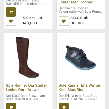
Der Aponi 3 von SOLE
Loafer Men Cognac
RUNNER ist ein eleganter
Barfußschuh‑Mokassin aus
Der Dakota Cognac
besonders weichem
Velourloafer von Sole Runner
Leder, das sich wie eine
überzeugt mit seinem
zweite Haut an den Fuß
ab
ab
175,00
€
175,00
€
hochwertigen Nubuk-/
anpasst.
Veloursleder-Obermaterial in
140,00
€
100,00
€
Die ultradünne Sohle erlaubt
warmem Cognac-Ton und
ein natürliches Laufgefühl,
dem authentischen Barfuß-
während das stilvolle Design
Erlebnis. Durch
ihn ideal für Büro, Alltag und
die sehr flache, flexible
Freizeit macht.
Sohle erleben Sie
unmittelbaren Bodenkontakt,
während die großzügige
Zehenbox und die
anatomisch günstige
Passform die natürliche
Fußbewegung unterstützen
– ideal
für Alltag, Freizeit und
entspannte Looks.
Sole Runner Dia Stiefel
Sole Runner Eris Winter
Ladies Dark Brown
Kids Blue/Blue
Der Dia 2 Dark Brown von
Der Eris Winter Blue/Blue
SOLE RUNNER ist ein
von SOLE RUNNER ist ein
hochwertiger Winter-
robuster Übergangs- und
Barfußstiefel aus
Winter-Barfußschuh für