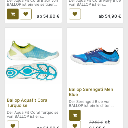
Der Aqua Fit Coral Black von
Der Aqua Fit Coral Navy Blue
BALLOP ist ein vielseitiger
von BALLOP ist ein
Funktions- und
vielseitiger Funktions- und
Wasserschuh, der durch sein
Wasserschuh, der durch sein
ab
54,90
€
ab
54,90
€
flexibles, schnell
flexibles, schnell
trocknendes Obermaterial
trocknendes Obermaterial
und die rutschhemmende
und die rutschhemmende
Sohle überzeugt.
Sohle überzeugt.
Das elastische Material passt
Das elastische Material passt
sich optimal an den Fuß an
sich optimal an den Fuß an
und sorgt für ein leichtes,
und sorgt für ein leichtes,
natürliches Tragegefühl.
natürliches Tragegefühl.
Ideal für Wassersport,
Ideal für Wassersport,
Strand, Pool oder
Strand, Pool oder
Freizeitaktivitäten an Land
Freizeitaktivitäten an Land
und im Wasser.
und im Wasser.
Ballop Serengeti Men
Blue
Ballop Aquafit Coral
Der Serengeti Blue von
Turquoise
BALLOP ist ein leichter,
sportlicher Barfußschuh, der
Der Aqua Fit Coral Turquoise
ein besonders natürliches
von BALLOP ist ein
Laufgefühl ermöglicht.
vielseitiger Funktions- und
Die flache, flexible Sohle und
ab
79,95
€
Wasserschuh, der durch sein
die großzügige Zehenbox