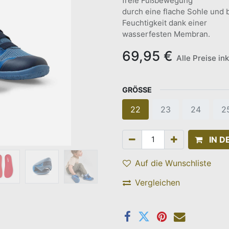
freie Fußbewegung
durch eine flache Sohle und b
Feuchtigkeit dank einer
wasserfesten Membran.
69,95
€
Alle Preise in
GRÖSSE
22
23
24
2
IN 
Auf die Wunschliste
Vergleichen