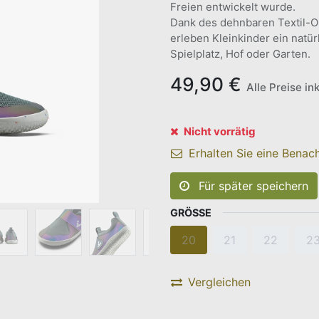
Freien entwickelt wurde.
Dank des dehnbaren Textil-Ob
erleben Kleinkinder ein natürl
Spielplatz, Hof oder Garten.
49,90
€
Alle Preise in
Nicht vorrätig
Erhalten Sie eine Benach
Für später speichern
GRÖSSE
20
21
22
2
Vergleichen