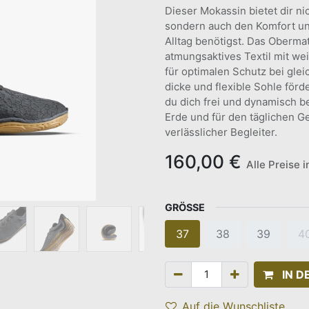
Dieser Mokassin bietet dir ni
sondern auch den Komfort und 
Alltag benötigst. Das Obermat
atmungsaktives Textil mit w
für optimalen Schutz bei gle
dicke und flexible Sohle förd
du dich frei und dynamisch b
Erde und für den täglichen 
verlässlicher Begleiter.
160,00
€
Alle Preise 
GRÖSSE
37
38
39
4
IN 
Auf die Wunschliste