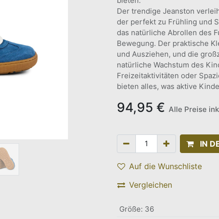
bieten.
Der trendige Jeanston verle
der perfekt zu Frühling und 
das natürliche Abrollen des F
Bewegung. Der praktische Kle
und Ausziehen, und die groß
natürliche Wachstum des Kinde
Freizeitaktivitäten oder Spa
bieten alles, was aktive Kind
94,95
€
Alle Preise in
IN 
Auf die Wunschliste
Vergleichen
Größe
:
36