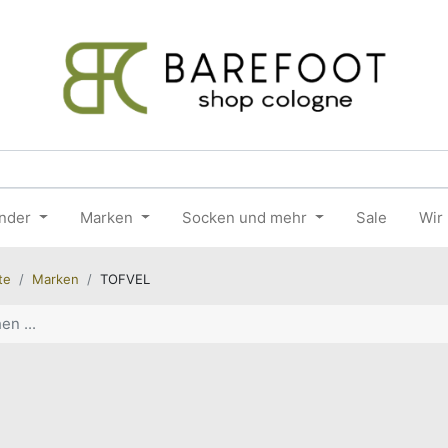
nder
Marken
Socken und mehr
Sale
Wir
te
Marken
TOFVEL