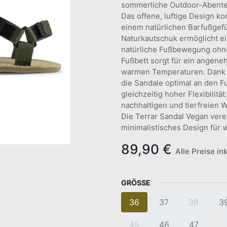
sommerliche Outdoor-Abente
Das offene, luftige Design k
einem natürlichen Barfußgefü
Naturkautschuk ermöglicht ei
natürliche Fußbewegung ohn
Fußbett sorgt für ein angene
warmen Temperaturen. Dank de
die Sandale optimal an den F
gleichzeitig hoher Flexibilit
nachhaltigen und tierfreien 
Die Terrar Sandal Vegan verei
minimalistisches Design für 
89,90
€
Alle Preise in
GRÖSSE
36
37
38
3
45
46
47