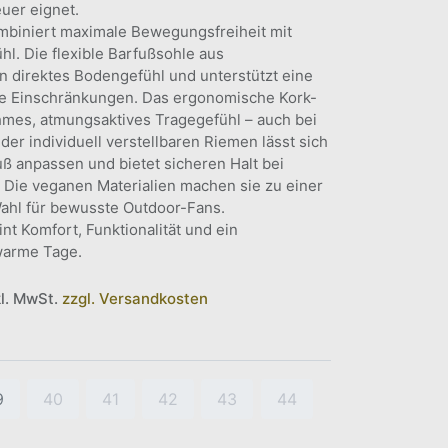
uer eignet.
ombiniert maximale Bewegungsfreiheit mit
hl. Die flexible Barfußsohle aus
n direktes Bodengefühl und unterstützt eine
e Einschränkungen. Das ergonomische Kork-
hmes, atmungsaktives Tragegefühl – auch bei
r individuell verstellbaren Riemen lässt sich
uß anpassen und bietet sicheren Halt bei
ät. Die veganen Materialien machen sie zu einer
Wahl für bewusste Outdoor-Fans.
nt Komfort, Funktionalität und ein
warme Tage.
kl. MwSt.
zzgl. Versandkosten
9
40
41
42
43
44