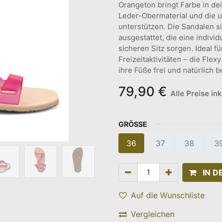
Orangeton bringt Farbe in d
Leder-Obermaterial und die ul
unterstützen. Die Sandalen s
ausgestattet, die eine indiv
sicheren Sitz sorgen. Ideal 
Freizeitaktivitäten – die Flexy
ihre Füße frei und natürlich
79,90
€
Alle Preise in
GRÖSSE
36
37
38
3
IN 
Auf die Wunschliste
Vergleichen