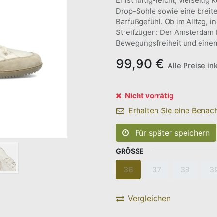
Er ist luftig-leicht, vielseiti
Drop-Sohle sowie eine breit
Barfußgefühl. Ob im Alltag, i
Streifzügen: Der Amsterdam b
Bewegungsfreiheit und einem
99,90
€
Alle Preise in
Nicht vorrätig
Erhalten Sie eine Benach
Für später speichern
GRÖSSE
36
37
38
3
Vergleichen