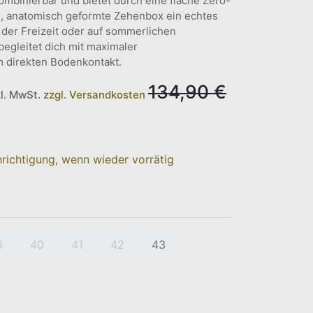
g kombinierbar und bietet durch eine flache Zero-
e, anatomisch geformte Zehenbox ein echtes
n der Freizeit oder auf sommerlichen
egleitet dich mit maximaler
 direkten Bodenkontakt.
134,90
€
kl. MwSt.
zzgl. Versandkosten
richtigung, wenn wieder vorrätig
9
40
41
42
43