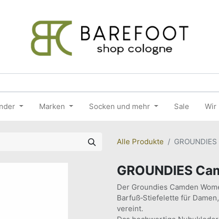
nder
Marken
Socken und mehr
Sale
Wir
Alle Produkte
GROUNDIES 
GROUNDIES Cam
Der Groundies Camden Women 
Barfuß‑Stiefelette für Damen
vereint.