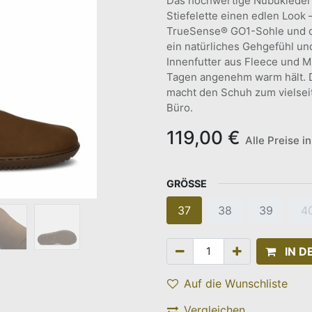
Das hochwertige Nubukleder 
Stiefelette einen edlen Look –
TrueSense® GO1-Sohle und d
ein natürliches Gehgefühl un
Innenfutter aus Fleece und M
Tagen angenehm warm hält. D
macht den Schuh zum vielseit
Büro.
119,00
€
Alle Preise i
GRÖSSE
37
38
39
4
IN 
Auf die Wunschliste
Vergleichen