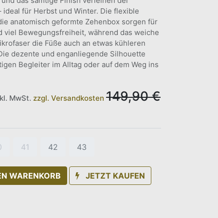
und das samtige Finish verleihen der
 ideal für Herbst und Winter. Die flexible
ie anatomisch geformte Zehenbox sorgen für
d viel Bewegungsfreiheit, während das weiche
ikrofaser die Füße auch an etwas kühleren
ie dezente und enganliegende Silhouette
igen Begleiter im Alltag oder auf dem Weg ins
149,90
€
nkl. MwSt.
zzgl. Versandkosten
0
41
42
43
DEN WARENKORB
JETZT KAUFEN