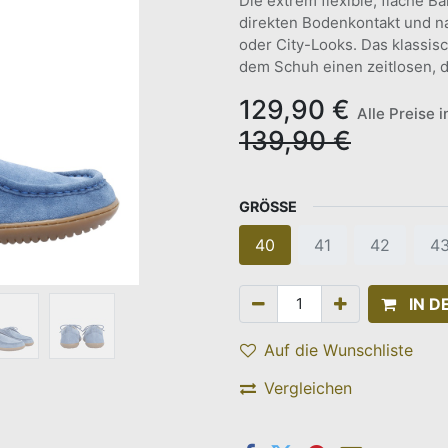
Die extrem flexible, flache 
direkten Bodenkontakt und na
oder City-Looks. Das klassis
dem Schuh einen zeitlosen, 
129,90
€
Alle Preise 
139,90
€
GRÖSSE
40
41
42
4
IN 
Auf die Wunschliste
Vergleichen