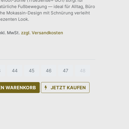
Barefoot-Sohle (TrueSense® GO1) sorgt für
türliche Fußbewegung — ideal für Alltag, Büro
che Mokassin-Design mit Schnürung verleiht
dezenten Look.
inkl. MwSt.
zzgl. Versandkosten
3
44
45
46
47
48
DEN WARENKORB
JETZT KAUFEN