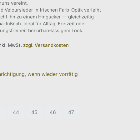
uhs vereint.
d Veloursleder in frischen Farb-Optik verleiht
ht ihn zu einem Hingucker — gleichzeitig
arfußnah. Ideal für Alltag, Freizeit oder
ngsfreiheit bei urban‑lässigem Look.
inkl. MwSt.
zzgl. Versandkosten
richtigung, wenn wieder vorrätig
3
44
45
46
47