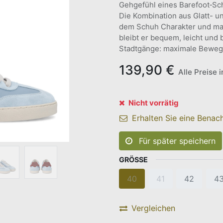
Gehgefühl eines Barefoot‑Sch
Die Kombination aus Glatt- un
dem Schuh Charakter und mac
bleibt er bequem, leicht und b
Stadtgänge: maximale Bewegu
139,90
€
Alle Preise 
Nicht vorrätig
Erhalten Sie eine Benach
Für später speichern
GRÖSSE
40
41
42
4
Vergleichen