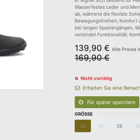
Er eignet sich bestens für H
Wasserfestes Leder und Mem
ab, während die flexible Soh
Bewegungsfreiheit, Komfort 
bei langen Spaziergängen, W
verbindet Funktionalität, Kom
139,90
€
Alle Preise 
169,90
€
Nicht vorrätig
Erhalten Sie eine Benach
Für später speichern
GRÖSSE
36
37
38
3