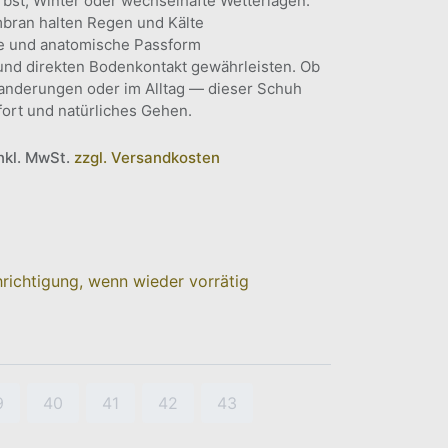
erbst, Winter oder wechselhafte Wetterlagen:
bran halten Regen und Kälte
le und anatomische Passform
und direkten Bodenkontakt gewährleisten. Ob
anderungen oder im Alltag — dieser Schuh
fort und natürliches Gehen.
inkl. MwSt.
zzgl. Versandkosten
richtigung, wenn wieder vorrätig
9
40
41
42
43