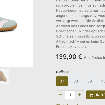
Hellblautönen verleiht dem S
sich problemlos in verschiede
Nappa-Leder ist nicht nur ho
angenehm atmungsaktiv, wodu
versorgt werden. Die flexibl
Abrollen des Fußes und sorgt
Oberflächen. Mit der optisch
Schuhe sehr sportlich, was di
Alltag macht – sei es beim Sp
Freizeitaktivitäten.
139,90
€
Alle Preise 
GRÖSSE
37
38
39
4
IN 