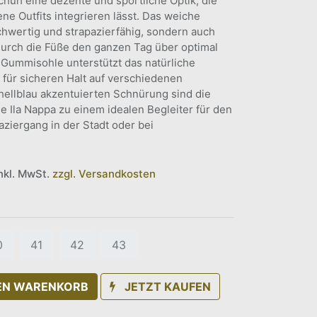
chuh eine dezente und sportliche Optik, die
ne Outfits integrieren lässt. Das weiche
chwertig und strapazierfähig, sondern auch
rch die Füße den ganzen Tag über optimal
e Gummisohle unterstützt das natürliche
 für sicheren Halt auf verschiedenen
 hellblau akzentuierten Schnürung sind die
e Ila Nappa zu einem idealen Begleiter für den
aziergang in der Stadt oder bei
inkl. MwSt.
zzgl. Versandkosten
0
41
42
43
DEN WARENKORB
JETZT KAUFEN