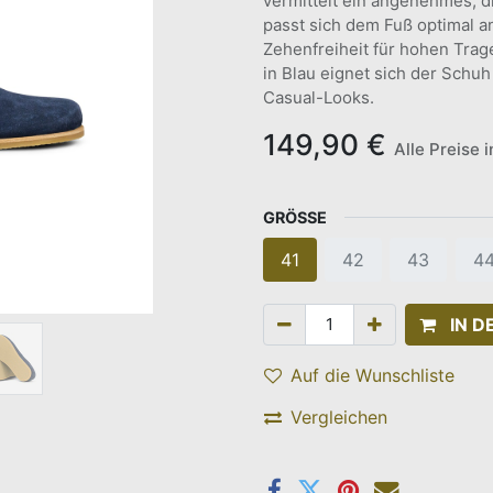
vermittelt ein angenehmes, 
passt sich dem Fuß optimal 
Zehenfreiheit für hohen Trag
in Blau eignet sich der Schuh
Casual-Looks.
149,90
€
Alle Preise 
GRÖSSE
41
42
43
4
IN 
Auf die Wunschliste
Vergleichen