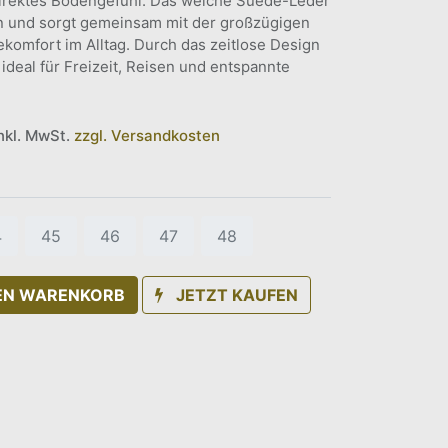
direktes Bodengefühl. Das weiche Suede-Leder
an und sorgt gemeinsam mit der großzügigen
ekomfort im Alltag. Durch das zeitlose Design
 ideal für Freizeit, Reisen und entspannte
inkl. MwSt.
zzgl. Versandkosten
4
45
46
47
48
DEN WARENKORB
JETZT KAUFEN