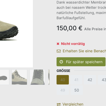
Dank wasserdichter Membran 
auch bei nassem Wetter trock
natürliche Fußstellung, maxi
Barfußlaufgefühl.
150,00
€
Alle Preise 
Nicht vorrätig
Erhalten Sie eine Benach
Für später speichern
GRÖSSE
40
41
42
4
49
50
Vergleichen