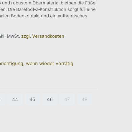
und robustem Obermaterial bleiben die Füße
en. Die Barefoot‑2‑Konstruktion sorgt für eine
malen Bodenkontakt und ein authentisches
inkl. MwSt.
zzgl. Versandkosten
richtigung, wenn wieder vorrätig
3
44
45
46
47
48