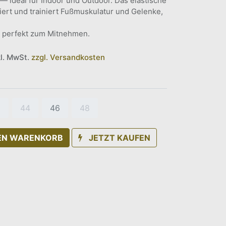
— ideal für Indoor und Outdoor. Das elastische
iert und trainiert Fußmuskulatur und Gelenke,
 perfekt zum Mitnehmen.
kl. MwSt.
zzgl. Versandkosten
2
44
46
48
DEN WARENKORB
JETZT KAUFEN