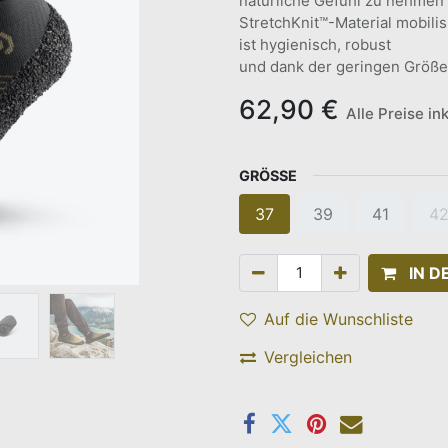
natürliche Gefühl zu nehmen 
StretchKnit™-Material mobilis
ist hygienisch, robust
und dank der geringen Größe
62,90
€
Alle Preise in
GRÖSSE
37
39
41
4
IN 
Auf die Wunschliste
Vergleichen