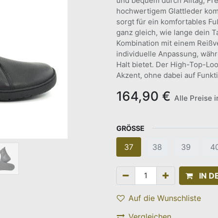
und bequem durch Alltag, Fre
hochwertigem Glattleder kom
sorgt für ein komfortables F
ganz gleich, wie lange dein T
Kombination mit einem Reißve
individuelle Anpassung, währ
Halt bietet. Der High-Top-Loo
Akzent, ohne dabei auf Funkti
164,90
€
Alle Preise 
GRÖSSE
37
38
39
4
IN 
Auf die Wunschliste
Vergleichen