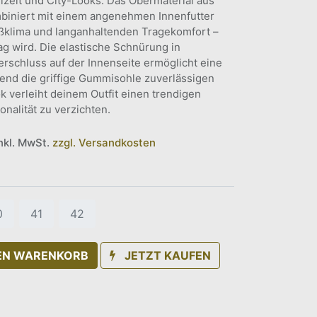
izeit und City-Looks. Das Obermaterial aus
biniert mit einem angenehmen Innenfutter
ußklima und langanhaltenden Tragekomfort –
ag wird. Die elastische Schnürung in
rschluss auf der Innenseite ermöglicht eine
end die griffige Gummisohle zuverlässigen
k verleiht deinem Outfit einen trendigen
onalität zu verzichten.
inkl. MwSt.
zzgl. Versandkosten
0
41
42
DEN WARENKORB
JETZT KAUFEN